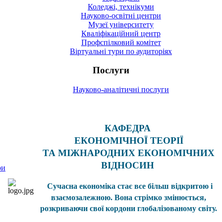
Коледжі, технікуми
Науково-освітні центри
Музеї університету
Кваліфікаційний центр
Профспілковий комітет
Віртуальні тури по аудиторіях
Послуги
Науково-аналітичні послуги
КАФЕДРА
ЕКОНОМІЧНОЇ ТЕОРІЇ
ТА МІЖНАРОДНИХ ЕКОНОМІЧНИХ
ВІДНОСИН
ри
Сучасна
економіка
стає все більш відкритою і
взаємозале
жною. Вона стрімко змін
юється,
розкриваючи свої кор
дони гл
обал
ізованому сві
ту.