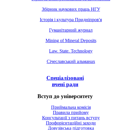
Збірник наукових праць НГУ
Історія і культура Придніпров'я
Гуманітарний журнал
Mining of Mineral Deposits
Law. State. Technology
Січеславський альманах
Спеціалізовані
вчені ради
Вступ до університету
Приймальна комісія
Правила прийому
Консультації з питань вступу
Профорієнтаційні заходи
Довузівська підготовка