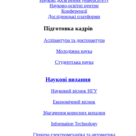
Наукові досягнення університету
Науково-освітні центри
Конференції
Дослідницькі платформи
Підготовка кадрів
Аспірантура та докторантура
Молодіжна наука
Студентська наука
Наукові видання
Науковий вісник НГУ
Економічний вісник
Збагачення корисних копалин
Information Technology
Гірнича електромеханіка та автоматика