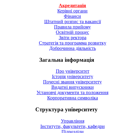
Акредитація
Керівні органи
Фінанси
Штатний розпис та вакансії
Правила прийому
Освітній процес
Звіти ректора
Стратегія та программа розвитку
Доброчинна діяльність
Загальна інформація
Про університет
Історія університету
Почесні звання університету
Видатні випускники
Установчі документи та положення
Корпоративна символiка
Структура університету
Управління
Інститути, факультети, кафедри
Підрозділи