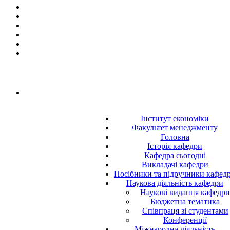
Інститут економіки
Факультет менеджменту
Головна
Історія кафедри
Кафедра сьогодні
Викладачі кафедри
Посібники та підручники кафед
Наукова діяльність кафедри
Наукові видання кафедри
Бюджетна тематика
Співпраця зі студентами
Конференції
Міжнародна діяльність