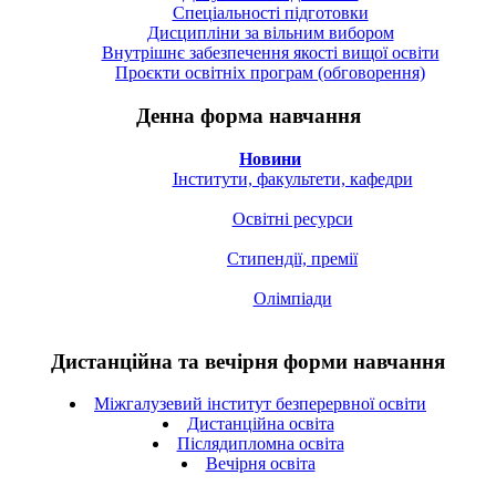
Спецiальностi підготовки
Дисципліни за вільним вибором
Внутрішнє забезпечення якості вищої освіти
Проєкти освітніх програм (обговорення)
Денна форма навчання
Новини
Інститути, факультети, кафедри
Освітні ресурси
Стипендії, премії
Олімпіади
Дистанційна та вечірня форми навчання
Міжгалузевий інститут безперервної освіти
Дистанційна освіта
Післядипломна освіта
Вечірня освіта